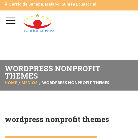
Barrio de Banapa, Malabo, Guinea Ecuatorial
+
(+240) 555 818930
+
(+240) 555 253727
L-V: 9:00-15:00 Sab, Dom: Cerrado
WORDPRESS NONPROFIT
THEMES
HOME
MEDIOS
WORDPRESS NONPROFIT THEMES
wordpress nonprofit themes