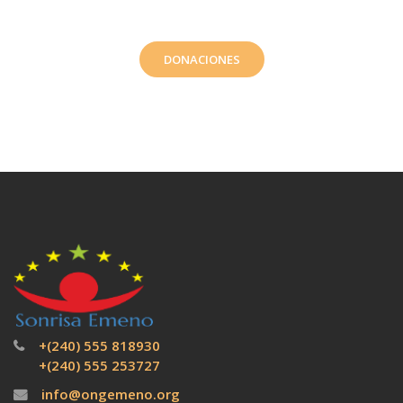
DONACIONES
+(240) 555 818930
+(240) 555 253727
info@ongemeno.org