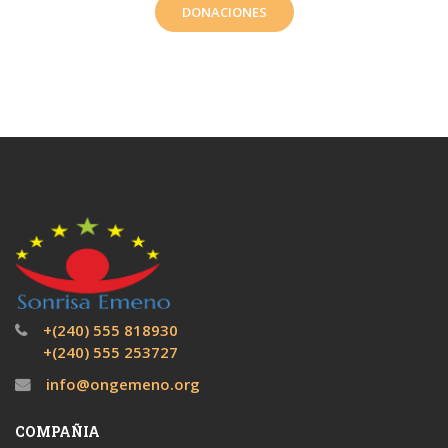
DONACIONES
+(240) 555 818930
+(240) 555 253727
info@ongemeno.org
COMPAÑIA