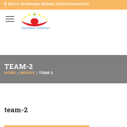
Barrio de Banapa, Malabo, Guinea Ecuatorial
+
(+240) 555 818930
+
(+240) 555 253727
L-V: 9:00-15:00 Sab, Dom: Cerrado
TEAM-2
HOME
MEDIOS
TEAM-2
team-2