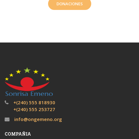
DONACIONES
+(240) 555 818930
+(240) 555 253727
info@ongemeno.org
COMPAÑIA