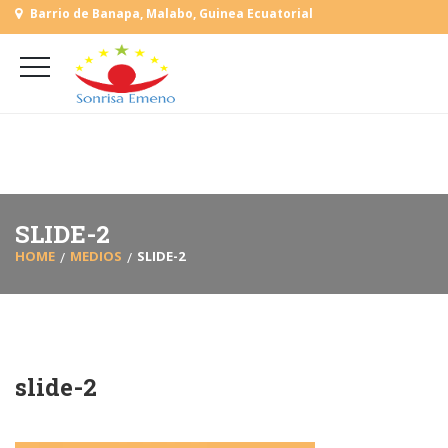
Barrio de Banapa, Malabo, Guinea Ecuatorial
+
(+240) 555 818930
+
(+240) 555 253727
L-V: 9:00-15:00 Sab, Dom: Cerrado
SLIDE-2
HOME
MEDIOS
SLIDE-2
slide-2