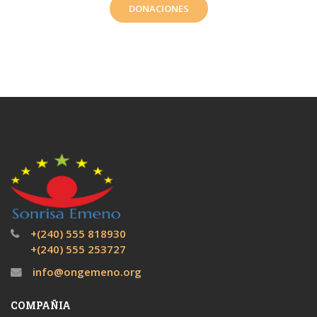
DONACIONES
+(240) 555 818930
+(240) 555 253727
info@ongemeno.org
COMPAÑIA