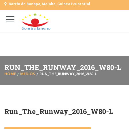
Barrio de Banapa, Malabo, Guinea Ecuatorial
+
(+240) 555 818930
+
(+240) 555 253727
L-V: 9:00-15:00 Sab, Dom: Cerrado
RUN_THE_RUNWAY_2016_W80-L
HOME
MEDIOS
RUN_THE_RUNWAY_2016_W80-L
Run_The_Runway_2016_W80-L