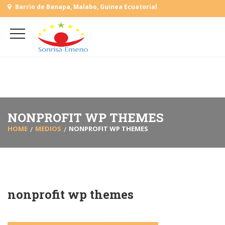
Barrio de Banapa, Malabo, Guinea Ecuatorial
+
(+240) 555 818930
+
(+240) 555 253727
L-V: 9:00-15:00 Sab, Dom: Cerrado
NONPROFIT WP THEMES
HOME
MEDIOS
NONPROFIT WP THEMES
nonprofit wp themes