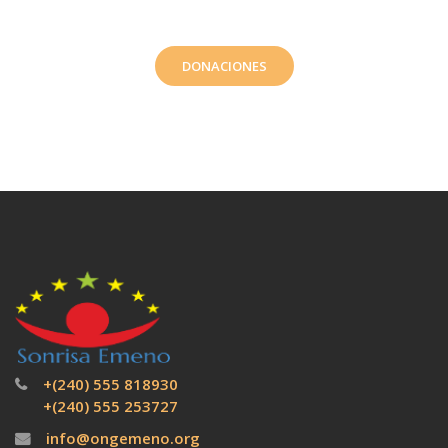
DONACIONES
+(240) 555 818930
+(240) 555 253727
info@ongemeno.org