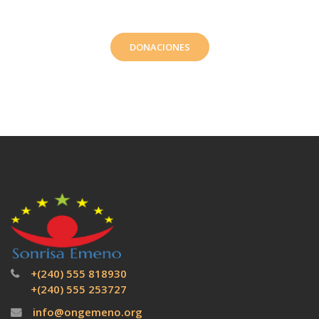
DONACIONES
+(240) 555 818930
+(240) 555 253727
info@ongemeno.org