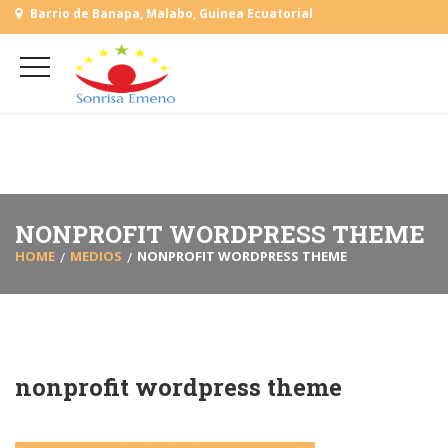
Barrio de Banapa, Malabo, Guinea Ecuatorial
+
(+240) 555 818930
+
(+240) 555 253727
L-V: 9:00-15:00 Sab, Dom: Cerrado
NONPROFIT WORDPRESS THEME
HOME
MEDIOS
NONPROFIT WORDPRESS THEME
nonprofit wordpress theme