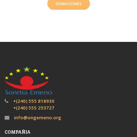
DONACIONES
+(240) 555 818930
+(240) 555 253727
info@ongemeno.org
COMPAÑIA