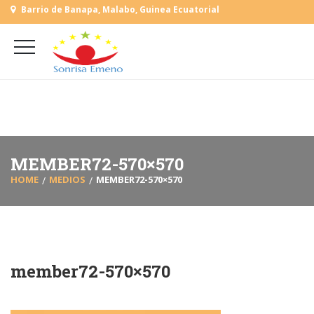
Barrio de Banapa, Malabo, Guinea Ecuatorial
+
(+240) 555 818930
+
(+240) 555 253727
L-V: 9:00-15:00 Sab, Dom: Cerrado
MEMBER72-570×570
HOME
MEDIOS
MEMBER72-570×570
member72-570×570