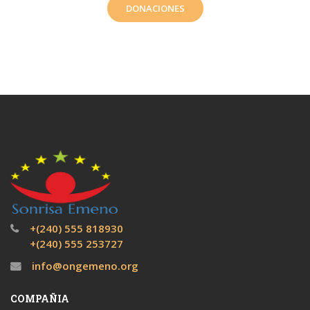
DONACIONES
+(240) 555 818930
+(240) 555 253727
info@ongemeno.org
COMPAÑIA