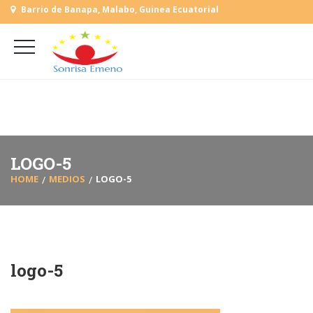
Barrio de Banapa, Malabo, Guinea Ecuatorial
+
(+240) 555 818930
+
(+240) 555 253727
L-V: 9:00-15:00 Sab, Dom: Cerrado
LOGO-5
HOME
MEDIOS
LOGO-5
logo-5