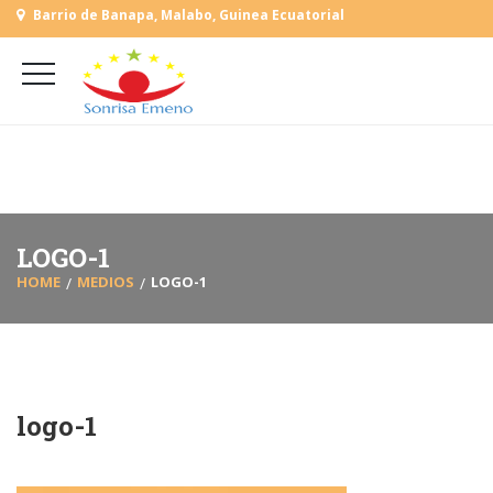
Barrio de Banapa, Malabo, Guinea Ecuatorial
+
(+240) 555 818930
+
(+240) 555 253727
L-V: 9:00-15:00 Sab, Dom: Cerrado
LOGO-1
HOME
MEDIOS
LOGO-1
logo-1