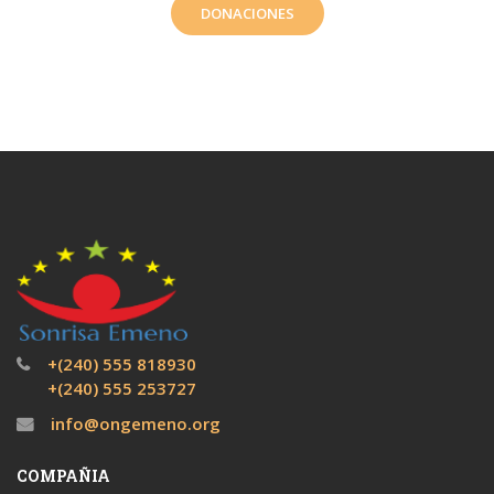
DONACIONES
+(240) 555 818930
+(240) 555 253727
info@ongemeno.org
COMPAÑIA