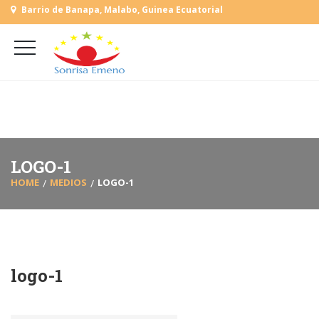
Barrio de Banapa, Malabo, Guinea Ecuatorial
+
(+240) 555 818930
+
(+240) 555 253727
L-V: 9:00-15:00 Sab, Dom: Cerrado
LOGO-1
HOME
MEDIOS
LOGO-1
logo-1