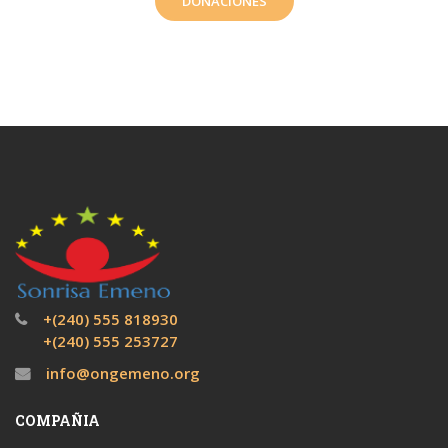
DONACIONES
+(240) 555 818930
+(240) 555 253727
info@ongemeno.org
COMPAÑIA