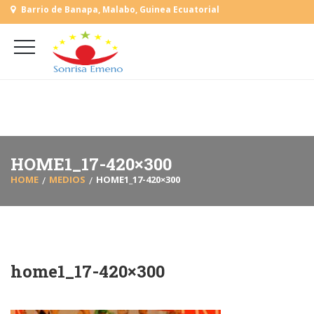
Barrio de Banapa, Malabo, Guinea Ecuatorial
+
(+240) 555 818930
+
(+240) 555 253727
L-V: 9:00-15:00 Sab, Dom: Cerrado
HOME1_17-420×300
HOME
MEDIOS
HOME1_17-420×300
home1_17-420×300