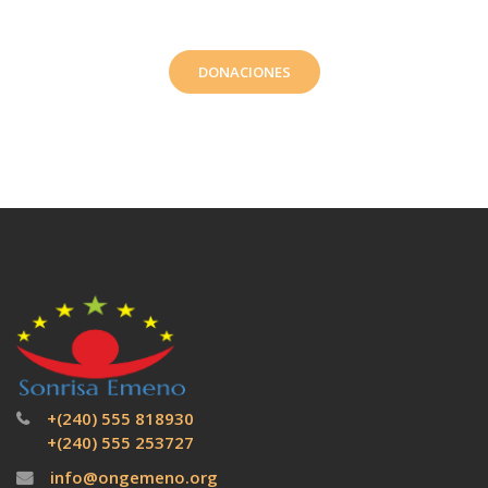
DONACIONES
+(240) 555 818930
+(240) 555 253727
info@ongemeno.org