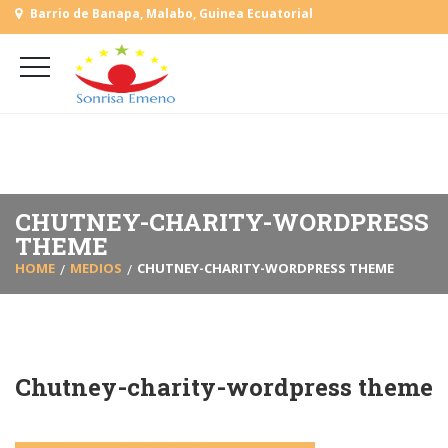
Barrio de Banapa, Malabo, Guinea Ecuatorial
+
(+240) 555 818930
+
(+240) 555 253727
L-V: 9:00-15:00 Sab, Dom: Cerrado
CHUTNEY-CHARITY-WORDPRESS
THEME
HOME
MEDIOS
CHUTNEY-CHARITY-WORDPRESS THEME
Chutney-charity-wordpress theme