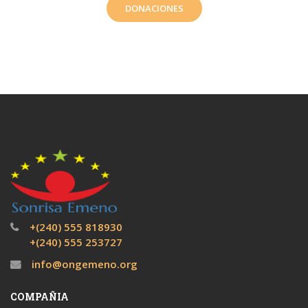
DONACIONES
+(240) 555 818930
+(240) 555 253727
info@ongemeno.org
COMPAÑIA