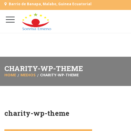
Barrio de Banapa, Malabo, Guinea Ecuatorial
+
(+240) 555 818930
+
(+240) 555 253727
L-V: 9:00-15:00 Sab, Dom: Cerrado
CHARITY-WP-THEME
HOME
MEDIOS
CHARITY-WP-THEME
charity-wp-theme