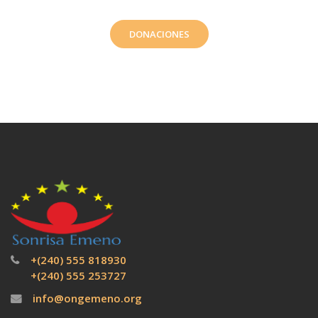
DONACIONES
+(240) 555 818930
+(240) 555 253727
info@ongemeno.org