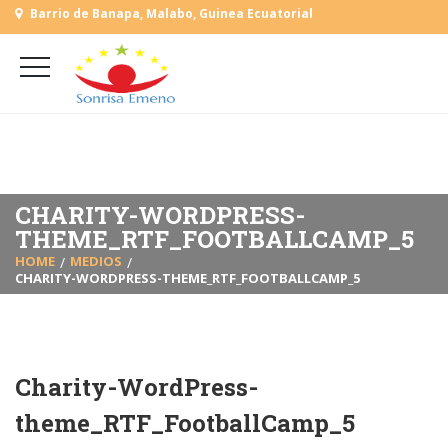
Barrio de Banapa, Malabo, Guinea Ecuatorial
+
(+240) 555 818930
+
(+240) 555 253727
L-V: 9:00-15:00 Sab, Dom: Cerrado
CHARITY-WORDPRESS-
THEME_RTF_FOOTBALLCAMP_5
HOME
MEDIOS
CHARITY-WORDPRESS-THEME_RTF_FOOTBALLCAMP_5
Charity-WordPress-
theme_RTF_FootballCamp_5