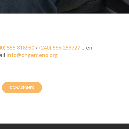
40) 555 818930
/
(240) 555 253727
o en
ail
info@ongemeno.org
DONACIONES