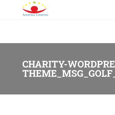
Barrio de Banapa, Malabo, Guinea Ecuatorial
+
(+240
L-V: 9:00-15:00 Sab, Dom: Cerrado
CHARITY-WORDPRE
THEME_MSG_GOLF