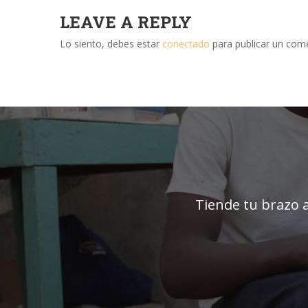
LEAVE A REPLY
Lo siento, debes estar
conectado
para publicar un come
Tiende tu brazo a