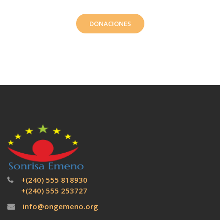
DONACIONES
+(240) 555 818930
+(240) 555 253727
info@ongemeno.org