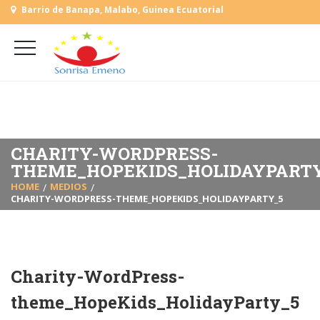
Barrio de Banapa, Malabo, Guinea Ecuatorial
+
(+240) 555 818930
+
(+240) 555 253727
L-V: 9:00-15:00 Sab, Dom: Cerrado
CHARITY-WORDPRESS-
THEME_HOPEKIDS_HOLIDAYPART
HOME
MEDIOS
CHARITY-WORDPRESS-THEME_HOPEKIDS_HOLIDAYPARTY_5
Charity-WordPress-
theme_HopeKids_HolidayParty_5