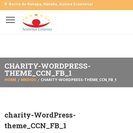
Barrio de Banapa, Malabo, Guinea Ecuatorial
+
(+240) 555 818930
+
(+240) 555 253727
L-V: 9:00-15:00 Sab, Dom: Cerrado
CHARITY-WORDPRESS-
THEME_CCN_FB_1
HOME
MEDIOS
CHARITY-WORDPRESS-THEME_CCN_FB_1
charity-WordPress-
theme_CCN_FB_1