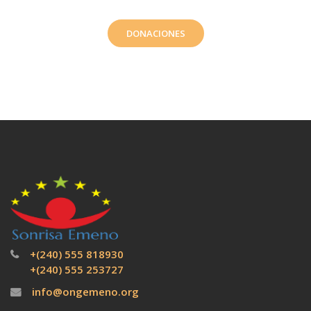
DONACIONES
+(240) 555 818930
+(240) 555 253727
info@ongemeno.org