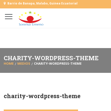
Barrio de Banapa, Malabo, Guinea Ecuatorial
+
(+240) 555 818930
+
(+240) 555 253727
L-V: 9:00-15:00 Sab, Dom: Cerrado
CHARITY-WORDPRESS-THEME
HOME
MEDIOS
CHARITY-WORDPRESS-THEME
charity-wordpress-theme