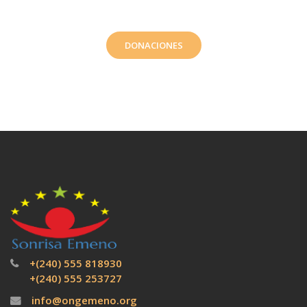
DONACIONES
+(240) 555 818930
+(240) 555 253727
info@ongemeno.org