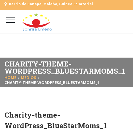
Barrio de Banapa, Malabo, Guinea Ecuatorial
+
(+240) 555 818930
+
(+240) 555 253727
L-V: 9:00-15:00 Sab, Dom: Cerrado
CHARITY-THEME-
WORDPRESS_BLUESTARMOMS_1
HOME
MEDIOS
CHARITY-THEME-WORDPRESS_BLUESTARMOMS_1
Charity-theme-
WordPress_BlueStarMoms_1