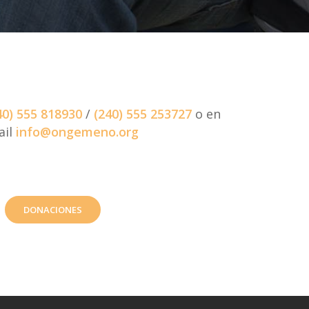
40) 555 818930
/
(240) 555 253727
o en
ail
info@ongemeno.org
DONACIONES