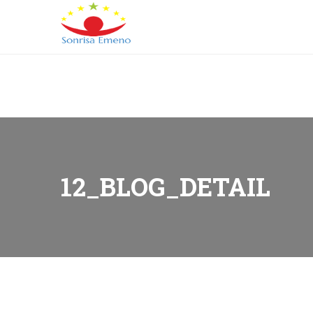
Barrio de Banapa, Malabo, Guinea Ecuatorial
+
(+240
L-V: 9:00-15:00 Sab, Dom: Cerrado
12_BLOG_DETAIL