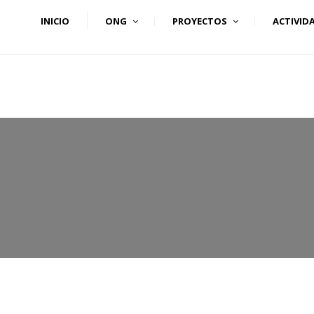
) 555 818930
+
(+240) 555 253727
INICIO
ONG
PROYECTOS
ACTIVID