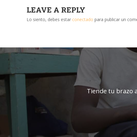
LEAVE A REPLY
Lo siento, debes estar
conectado
para publicar un come
Tiende tu brazo a