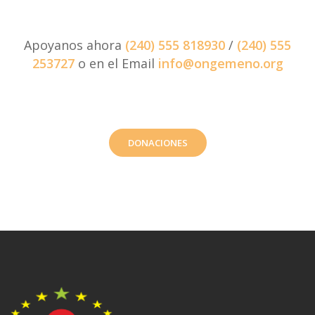
Apoyanos ahora
(240) 555 818930
/
(240) 555
253727
o en el Email
info@ongemeno.org
DONACIONES