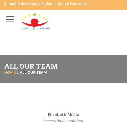
Barrio de Banapa, Malabo, Guinea Ecuatorial
+
(+240) 555 818930
+
(+240) 555 253727
L-V: 9:00-15:00 Sab, Dom: Cerrado
ALL OUR TEAM
HOME
ALL OUR TEAM
Elisabeth Micha
Secretaria / Fundadora