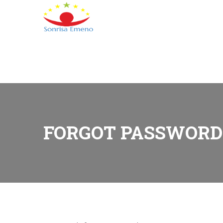
Barrio de Banapa, Malabo, Guinea Ecuatorial
+
(+240
L-V: 9:00-15:00 Sab, Dom: Cerrado
FORGOT PASSWORD