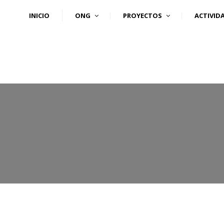
) 555 818930
+
(+240) 555 253727
INICIO
ONG
PROYECTOS
ACTIVID