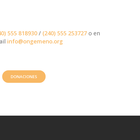
40) 555 818930
/
(240) 555 253727
o en
ail
info@ongemeno.org
DONACIONES