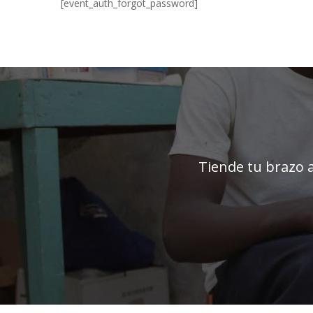
[event_auth_forgot_password]
Tiende tu brazo a